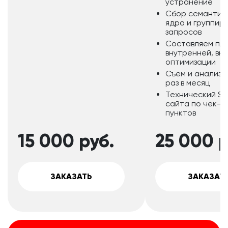
устранение
Сбор семантич
ядра и группир
запросов
Составляем пла
внутренней, вн
оптимизации
Съем и анализ п
раз в месяц
Технический S
сайта по чек-ли
пунктов
15 000
руб.
25 000
р
ЗАКАЗАТЬ
ЗАКАЗАТ