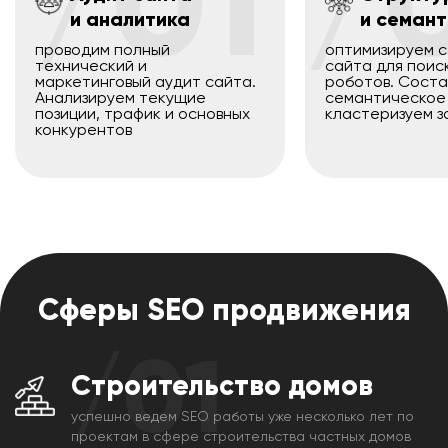
/01
/
и аналитика
и семант
проводим полный
оптимизируем с
технический и
сайта для поис
маркетинговый аудит сайта.
роботов. Сост
Анализируем текущие
семантическое 
позиции, трафик и основных
кластеризуем 
конкурентов
Сферы SEO продвижения
/01
Строительство домов
успешно ведем SЕО работы уже несколько лет по
проектам в сфере строительства частных домов