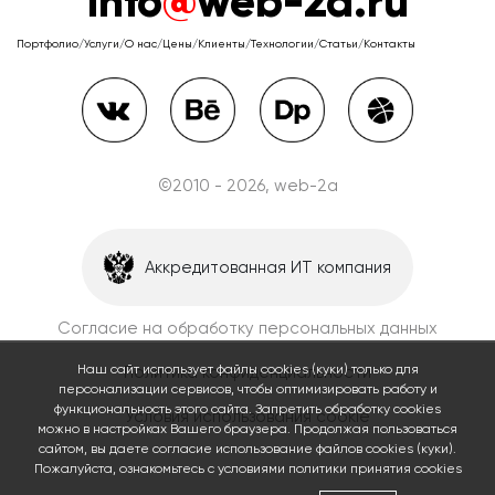
info
@
web-2a.ru
Портфолио
/
Услуги
/
О нас
/
Цены
/
Клиенты
/
Технологии
/
Статьи
/
Контакты
©2010 - 2026, web-2a
Аккредитованная ИТ компания
Согласие на обработку персональных данных
Наш сайт использует файлы cookies (куки) только для
Политика конфиденциальности
персонализации сервисов, чтобы оптимизировать работу и
функциональность этого сайта. Запретить обработку cookies
Условия использования cookie
можно в настройках Вашего браузера. Продолжая пользоваться
сайтом, вы даете согласие использование файлов cookies (куки).
Пожалуйста, ознакомьтесь с условиями политики принятия сookies