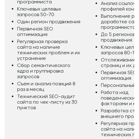
программиста
Анализ ссылочн
Ключевых целевых
профилей конк
запросов 50-70
Выполнение ра
Один регион продвижения
доработке сайт
программиста
Первичная SEO
оптимизация
До 5 регионов
продвижения
Регулярная проверка
сайта на наличие
Ключевых целе
технических проблем и их
запросов 80-10
устранение
Отслеживание 
Сбор семантического
страниц и их д
ядра и группировка
Первичная SEO
запросов
оптимизация
Съем и анализ позиций 8
Персональный 
раз в месяц
Работа над
Технический SEO-аудит
поведенческим
сайта по чек-листу из 30
факторами и ю
пунктов
Разработка стр
внешнего прод
Регулярная про
сайта на налич
технических пр